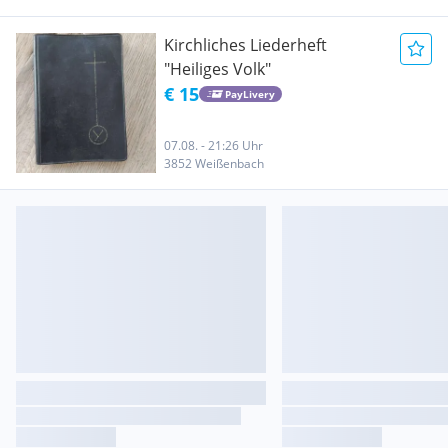
Kirchliches Liederheft
"Heiliges Volk"
€ 15
PayLivery
07.08. - 21:26 Uhr
3852 Weißenbach