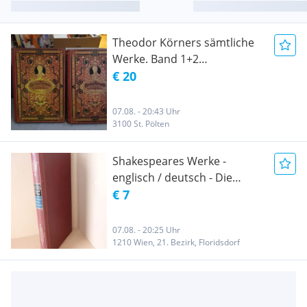
Theodor Körners sämtliche
Werke. Band 1+2
Prachtausgabe 1882
€ 20
07.08. - 20:43 Uhr
3100 St. Pölten
Shakespeares Werke -
englisch / deutsch - Die
luftigen Weiber von Windsor
€ 7
07.08. - 20:25 Uhr
1210 Wien, 21. Bezirk, Floridsdorf