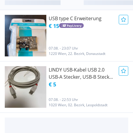
USB type C Erweiterung
€ 15
PayLivery
07.08. - 23:07 Uhr
1220 Wien, 22. Bezirk, Donaustadt
LINDY USB-Kabel USB 2.0
USB-A Stecker, USB-B Stecker
3m Grau
€ 5
07.08. - 22:53 Uhr
1020 Wien, 02. Bezirk, Leopoldstadt