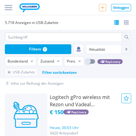
Einloggen
5.718 Anzeigen in USB-Zubehör
Filtern
1
Bundesland
Zustand
Preis
PayLivery
USB-Zubehör
Filter zurücksetzen
Infos zur Reihung der Anzeigen
Logitech gPro wireless mit
Rezon und Vadeal
Unterschrift
€ 150
PayLivery
Heute, 00:03 Uhr
3420 Kritzendorf