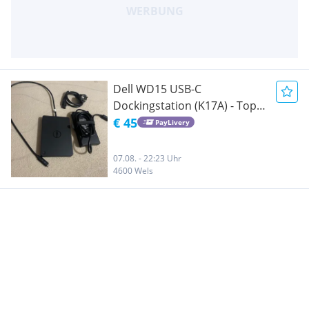
Dell WD15 USB-C
Dockingstation (K17A) - Top
Zustand
€ 45
PayLivery
07.08. - 22:23 Uhr
4600 Wels