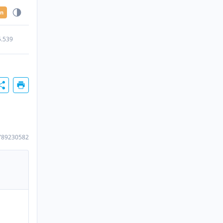
en
5.539
789230582