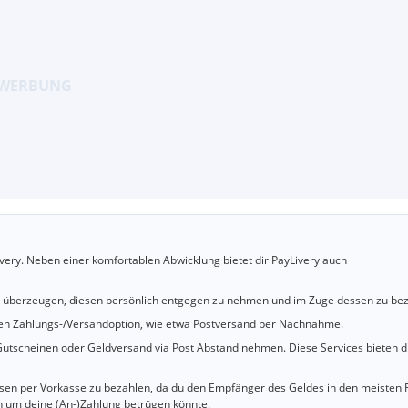
very. Neben einer komfortablen Abwicklung bietet dir PayLivery auch
u überzeugen, diesen persönlich entgegen zu nehmen und im Zuge dessen zu bez
cheren Zahlungs-/Versandoption, wie etwa Postversand per Nachnahme.
utscheinen oder Geldversand via Post Abstand nehmen. Diese Services bieten d
iesen per Vorkasse zu bezahlen, da du den Empfänger des Geldes in den meisten 
n um deine (An-)Zahlung betrügen könnte.