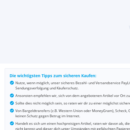
Die wichtigsten Tipps zum sicheren Kaufen:
Nutze, wenn möglich, unser sicheres Bezahl- und Versandservice PayLi
Sendungsverfolgung und Käuferschutz.
Ansonsten empfehlen wir, sich von dem angebotenen Artikel vor Ort z
Sollte dies nicht möglich sein, so raten wir dir zu einer möglichst si
Von Bargeldtransfers (z.B. Western Union oder MoneyGram), Scheck, G
keinen Schutz gegen Betrug im Internet.
Handelt es sich um einen hochpreisigen Artikel, raten wir davon ab, d
nicht kennst und dieser dich unter Umständen mit gefälschten Papiere