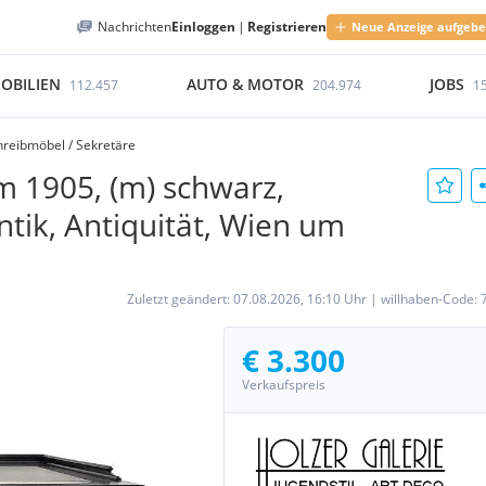
Nachrichten
Einloggen
|
Registrieren
Neue Anzeige aufgeb
OBILIEN
AUTO & MOTOR
JOBS
112.457
204.974
1
hreibmöbel / Sekretäre
um 1905, (m) schwarz,
antik, Antiquität, Wien um
Zuletzt geändert:
07.08.2026, 16:10 Uhr
|
willhaben-Code:
€ 3.300
Verkaufspreis