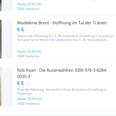
30. Vorauskasse. Totalsumme bei Überweisung in Österreich 8, 30
Heute, 03:41 Uhr
Euro.
2000 Stockerau
Madeleine Brent - Hoffnung im Tal der Tränen
€ 5
Fixpreis bei Abholung Eur 5, 00. Kostenlose Zustellung in Stockerau.
Versand nur im Inland. Versandkosten: Eur 6, 30. Vorauskasse.
Totalsumme bei Überweisung in Österreich 11, 30 Euro.
Heute, 03:39 Uhr
2000 Stockerau
Rob Kean - Die Auserwählten ISBN 978-3-8284-
0035-3
€ 5
Preis bei Abholung. Versand 5,3 Euro. Kostenlose Zustellung in
Stockerau.
Heute, 03:39 Uhr
2000 Stockerau