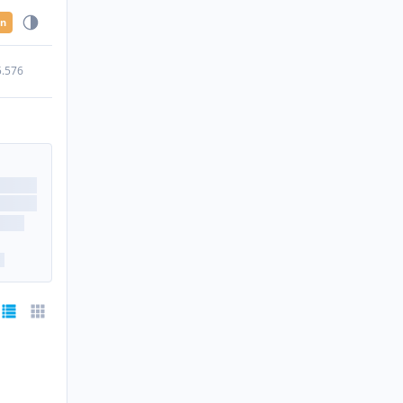
en
5.576