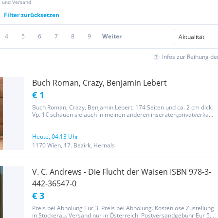
z und Versand
Filter zurücksetzen
4
5
6
7
8
9
Weiter
Infos zur Reihung d
Buch Roman, Crazy, Benjamin Lebert
€ 1
Buch Roman, Crazy, Benjamin Lebert, 174 Seiten und ca. 2 cm dick
Vp. 1€ schauen sie auch in meinen anderen inseraten,privatverkauf
keine garantie-rücknahme,keine neue ware
Heute, 04:13 Uhr
1170 Wien, 17. Bezirk, Hernals
V. C. Andrews - Die Flucht der Waisen ISBN 978-3-
442-36547-0
€ 3
Preis bei Abholung Eur 3. Preis bei Abholung. Kostenlose Zustellung
in Stockerau. Versand nur in Österreich. Postversandgebühr Eur 5,