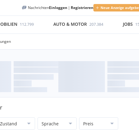
Nachrichten
Einloggen
|
Registrieren
Neue Anzeige aufgeb
OBILIEN
AUTO & MOTOR
JOBS
112.799
207.384
1
lungen
r
Zustand
Sprache
Preis