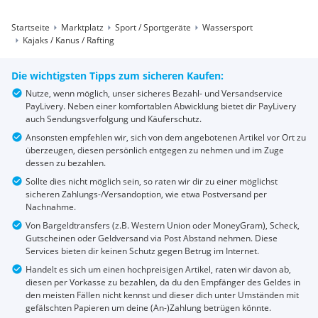
Startseite
Marktplatz
Sport / Sportgeräte
Wassersport
Kajaks / Kanus / Rafting
Die wichtigsten Tipps zum sicheren Kaufen:
Nutze, wenn möglich, unser sicheres Bezahl- und Versandservice
PayLivery. Neben einer komfortablen Abwicklung bietet dir PayLivery
auch Sendungsverfolgung und Käuferschutz.
Ansonsten empfehlen wir, sich von dem angebotenen Artikel vor Ort zu
überzeugen, diesen persönlich entgegen zu nehmen und im Zuge
dessen zu bezahlen.
Sollte dies nicht möglich sein, so raten wir dir zu einer möglichst
sicheren Zahlungs-/Versandoption, wie etwa Postversand per
Nachnahme.
Von Bargeldtransfers (z.B. Western Union oder MoneyGram), Scheck,
Gutscheinen oder Geldversand via Post Abstand nehmen. Diese
Services bieten dir keinen Schutz gegen Betrug im Internet.
Handelt es sich um einen hochpreisigen Artikel, raten wir davon ab,
diesen per Vorkasse zu bezahlen, da du den Empfänger des Geldes in
den meisten Fällen nicht kennst und dieser dich unter Umständen mit
gefälschten Papieren um deine (An-)Zahlung betrügen könnte.