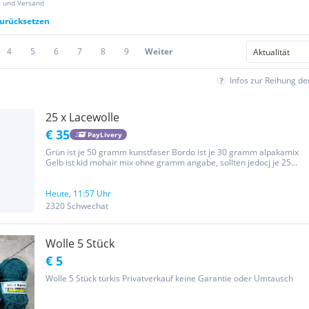
z und Versand
zurücksetzen
4
5
6
7
8
9
Weiter
Infos zur Reihung d
25 x Lacewolle
€ 35
PayLivery
Grün ist je 50 gramm kunstfaser Bordo ist je 30 gramm alpakamix
Gelb ist kid mohair mix ohne gramm angabe, sollten jedocj je 25
gramm sein. Ein gelbes knäuel ist angestrickt. Ich komme mit der
dünnen wolle für den gedachten zweck leider nicht zurecht,...
Heute, 11:57 Uhr
2320 Schwechat
Wolle 5 Stück
€ 5
Wolle 5 Stück türkis Privatverkauf keine Garantie oder Umtausch