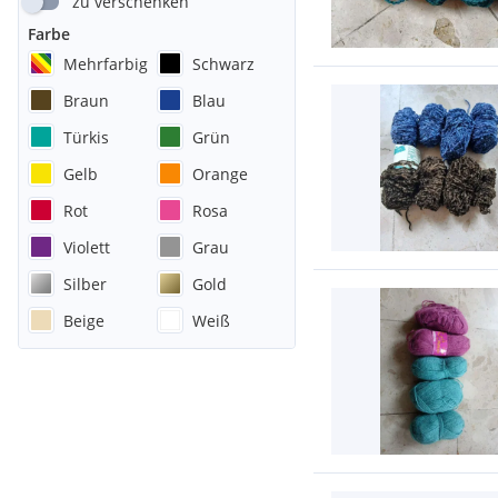
zu verschenken
Farbe
Mehrfarbig
Schwarz
Braun
Blau
Türkis
Grün
Gelb
Orange
Rot
Rosa
Violett
Grau
Silber
Gold
Beige
Weiß