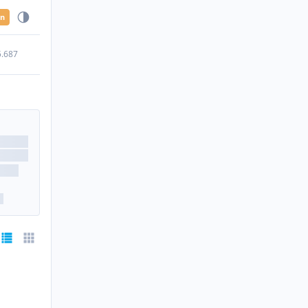
en
5.687