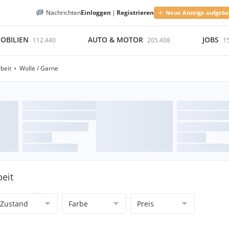
Nachrichten
Einloggen
|
Registrieren
Neue Anzeige aufgeb
OBILIEN
AUTO & MOTOR
JOBS
112.440
205.408
1
beit
Wolle / Garne
beit
Zustand
Farbe
Preis