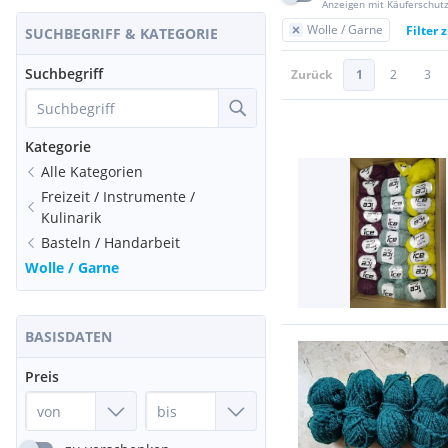
Anzeigen mit Käuferschut
Wolle / Garne
Filter 
SUCHBEGRIFF & KATEGORIE
Suchbegriff
Zurück
1
2
3
Kategorie
Alle Kategorien
Freizeit / Instrumente /
Kulinarik
Basteln / Handarbeit
Wolle / Garne
BASISDATEN
Preis