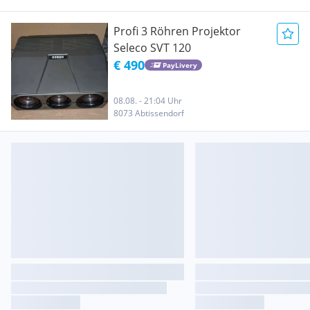
Profi 3 Röhren Projektor
Seleco SVT 120
€ 490
PayLivery
08.08. - 21:04 Uhr
8073 Abtissendorf