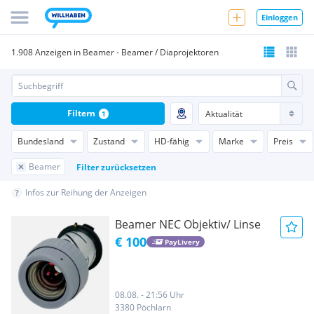
Einloggen
1.908 Anzeigen in Beamer - Beamer / Diaprojektoren
Filtern
1
Bundesland
Zustand
HD-fähig
Marke
Preis
Beamer
Filter zurücksetzen
Infos zur Reihung der Anzeigen
Beamer NEC Objektiv/ Linse
€ 100
PayLivery
08.08. - 21:56 Uhr
3380 Pöchlarn