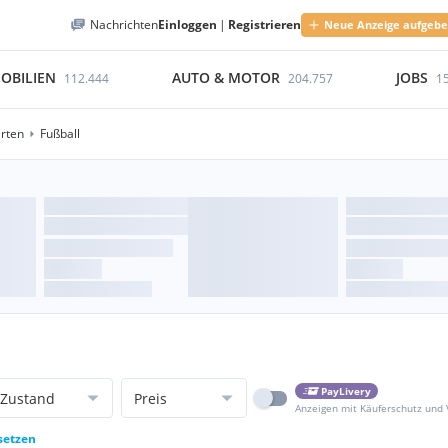
Nachrichten
Einloggen
|
Registrieren
Neue Anzeige aufgeb
OBILIEN
AUTO & MOTOR
JOBS
112.444
204.757
1
rten
Fußball
PayLivery
Zustand
Preis
Anzeigen mit Käuferschutz und
setzen