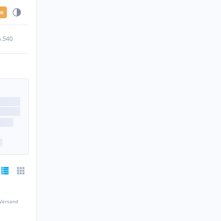
en
5.540
 Versand