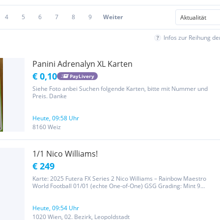
4
5
6
7
8
9
Weiter
Infos zur Reihung d
Panini Adrenalyn XL Karten
€ 0,10
PayLivery
Siehe Foto anbei Suchen folgende Karten, bitte mit Nummer und
Preis. Danke
Heute, 09:58 Uhr
8160 Weiz
1/1 Nico Williams!
€ 249
Karte: 2025 Futera FX Series 2 Nico Williams – Rainbow Maestro
World Football 01/01 (echte One-of-One) GSG Grading: Mint 9
Subgrades: Corners 10 / Centering 9.5 / Edges 8.5 / Surface 9.5
Einschätzung Die Kombination aus: 1/1 Nico Williams (einer der...
Heute, 09:54 Uhr
1020 Wien, 02. Bezirk, Leopoldstadt