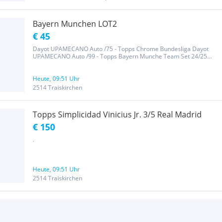
Bayern Munchen LOT2
€ 45
Dayot UPAMECANO Auto /75 - Topps Chrome Bundesliga Dayot
UPAMECANO Auto /99 - Topps Bayern Munche Team Set 24/25
Michael OLISE /150 - Topps Bayern Munche Team Set 24/25
Michael OLISE Bona Fide Baller /150 - Topps Bayern Munche Team
Set 24/25 Harry KANE...
Heute, 09:51 Uhr
2514 Traiskirchen
Topps Simplicidad Vinicius Jr. 3/5 Real Madrid
€ 150
.
Heute, 09:51 Uhr
2514 Traiskirchen