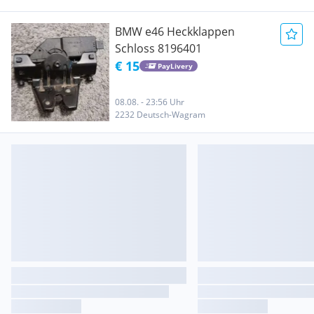
BMW e46 Heckklappen
Schloss 8196401
€ 15
PayLivery
08.08. - 23:56 Uhr
2232 Deutsch-Wagram