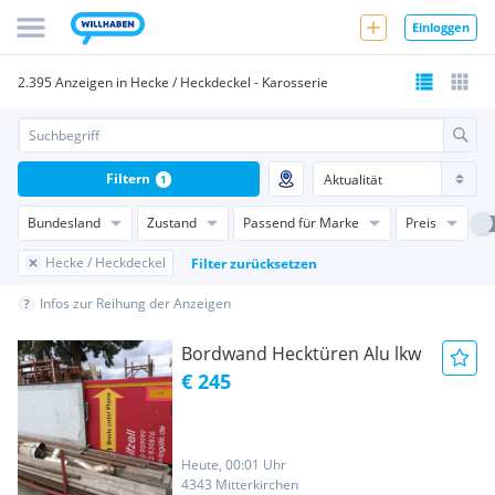
Einloggen
2.395 Anzeigen in Hecke / Heckdeckel - Karosserie
Filtern
1
Bundesland
Zustand
Passend für Marke
Preis
Hecke / Heckdeckel
Filter zurücksetzen
Infos zur Reihung der Anzeigen
Bordwand Hecktüren Alu lkw
€ 245
Heute, 00:01 Uhr
4343 Mitterkirchen