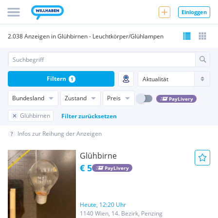
Einloggen
2.038 Anzeigen in Glühbirnen - Leuchtkörper/Glühlampen
Filtern
1
Bundesland
Zustand
Preis
PayLivery
Glühbirnen
Filter zurücksetzen
Infos zur Reihung der Anzeigen
Glühbirne
€ 5
PayLivery
Heute, 12:20 Uhr
1140 Wien, 14. Bezirk, Penzing