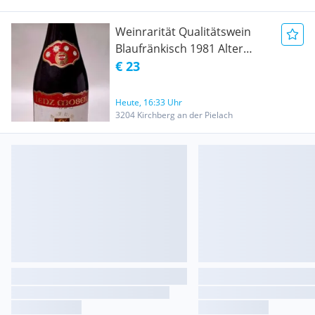
Weinrarität Qualitätswein
Blaufränkisch 1981 Alter
Knabe 1981
€ 23
Heute, 16:33 Uhr
3204 Kirchberg an der Pielach