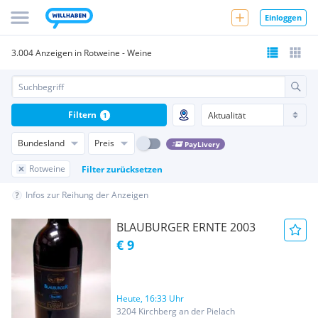
Einloggen
3.004 Anzeigen in Rotweine - Weine
Filtern
1
Bundesland
Preis
PayLivery
Rotweine
Filter zurücksetzen
Infos zur Reihung der Anzeigen
BLAUBURGER ERNTE 2003
€ 9
Heute, 16:33 Uhr
3204 Kirchberg an der Pielach