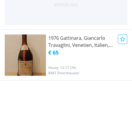
1976 Gattinara, Giancarlo
Travaglini, Venetien, Italien,
0,75 l
€ 65
Heute, 12:17 Uhr
8461 Ehrenhausen