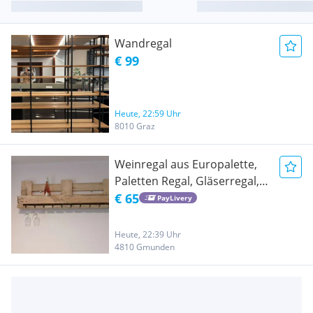
Wandregal
€ 99
Heute, 22:59 Uhr
8010 Graz
Weinregal aus Europalette,
Paletten Regal, Gläserregal,
Paletten Möbel, ca. 120cm
€ 65
PayLivery
breit
Heute, 22:39 Uhr
4810 Gmunden