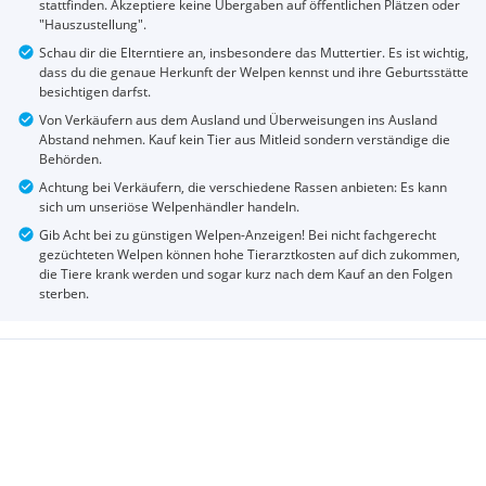
stattfinden. Akzeptiere keine Übergaben auf öffentlichen Plätzen oder
"Hauszustellung".
Schau dir die Elterntiere an, insbesondere das Muttertier. Es ist wichtig,
dass du die genaue Herkunft der Welpen kennst und ihre Geburtsstätte
besichtigen darfst.
Von Verkäufern aus dem Ausland und Überweisungen ins Ausland
Abstand nehmen. Kauf kein Tier aus Mitleid sondern verständige die
Behörden.
Achtung bei Verkäufern, die verschiedene Rassen anbieten: Es kann
sich um unseriöse Welpenhändler handeln.
Gib Acht bei zu günstigen Welpen-Anzeigen! Bei nicht fachgerecht
gezüchteten Welpen können hohe Tierarztkosten auf dich zukommen,
die Tiere krank werden und sogar kurz nach dem Kauf an den Folgen
sterben.