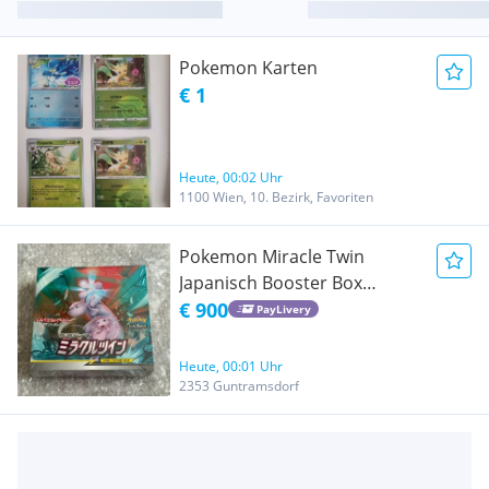
Pokemon Karten
€ 1
Heute, 00:02 Uhr
1100 Wien, 10. Bezirk, Favoriten
Pokemon Miracle Twin
Japanisch Booster Box
Display
€ 900
PayLivery
Heute, 00:01 Uhr
2353 Guntramsdorf