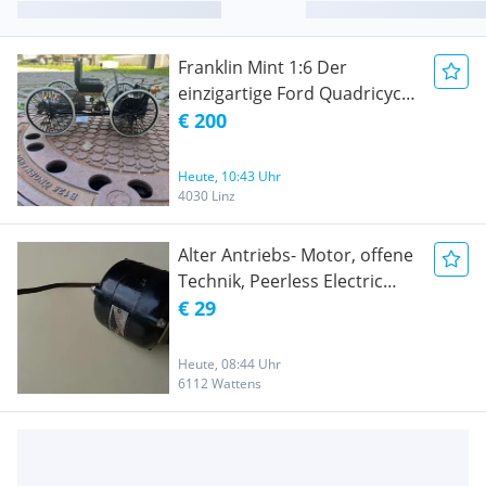
Franklin Mint 1:6 Der
einzigartige Ford Quadricycle
von 1896
€ 200
Heute, 10:43 Uhr
4030 Linz
Alter Antriebs- Motor, offene
Technik, Peerless Electric
Australien, 230 Volt, 1428 R.
€ 29
P. M
Heute, 08:44 Uhr
6112 Wattens