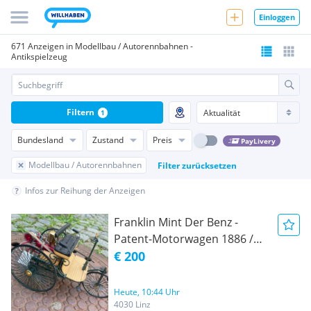
Einloggen
671 Anzeigen in Modellbau / Autorennbahnen -
Antikspielzeug
Filtern
1
Bundesland
Zustand
Preis
PayLivery
Modellbau / Autorennbahnen
Filter zurücksetzen
Infos zur Reihung der Anzeigen
Franklin Mint Der Benz -
Patent-Motorwagen 1886 /
1:8
€ 200
Heute, 10:44 Uhr
4030 Linz