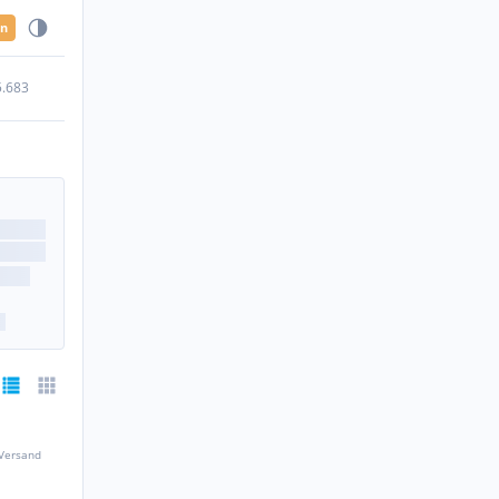
en
5.683
 Versand