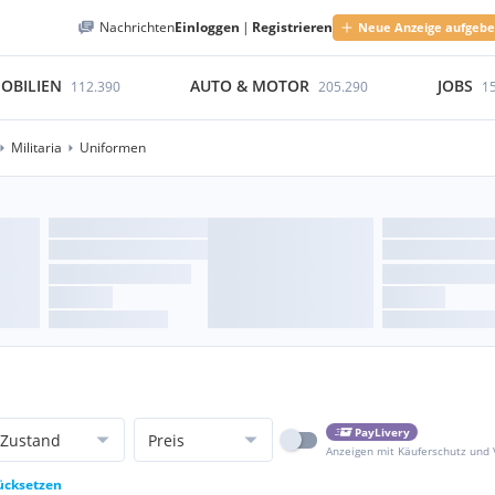
Nachrichten
Einloggen
|
Registrieren
Neue Anzeige aufgeb
OBILIEN
AUTO & MOTOR
JOBS
112.390
205.290
1
Militaria
Uniformen
PayLivery
Zustand
Preis
Anzeigen mit Käuferschutz und
rücksetzen