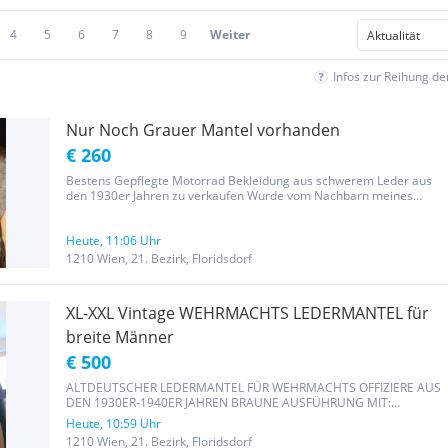
4
5
6
7
8
9
Weiter
Infos zur Reihung d
Nur Noch Grauer Mantel vorhanden
€ 260
Bestens Gepflegte Motorrad Bekleidung aus schwerem Leder aus
den 1930er Jahren zu verkaufen Wurde vom Nachbarn meines
Urgroßvaters an in weitergegeben Nach seinem Ableben ist es in
meinen Nesitz gefallen. Da Privatverkauf, kein Umtausch, keine
Garantie...
Heute, 11:06 Uhr
1210 Wien, 21. Bezirk, Floridsdorf
XL-XXL Vintage WEHRMACHTS LEDERMANTEL für
breite Männer
€ 500
ALTDEUTSCHER LEDERMANTEL FÜR WEHRMACHTS OFFIZIERE AUS
DEN 1930ER-1940ER JAHREN BRAUNE AUSFÜHRUNG MIT:
-)DOPPELREIHIGE KNOPFLEISTE -)HERAUSNEHMBARES
Heute, 10:59 Uhr
INNENFUTTER AUS WOLLE -)VERSTELLBARER
1210 Wien, 21. Bezirk, Floridsdorf
INNENBANDVERSCHLUSS -)KOPPELGÜRTEL NACH VORBILD DER 2-