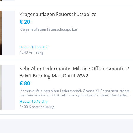
DORNKOPPEL...
Kragenauflagen Feuerschutzpolizei
€ 20
Kragenauflagen Feuerschutzpolizei
Heute, 10:58 Uhr
4240 Am Berg
Sehr Alter Ledermantel Militär ? Offiziersmantel ?
Brix ? Burning Man Outfit WW2
€ 80
Ich verkaufe einen alten Ledermantel. Grösse XL Er hat sehr starke
Gebrauchspuren und ist sehr sperrig und sehr schwer. Das Leder
wurde nicht behandelt und sollte eingelassen werden. Ein Knopf
Heute, 10:46 Uhr
muss wieder angenäht werden ! Der original Knopf ist in der...
3400 Klosterneuburg