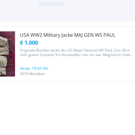
USA WW2 Military Jacke MAJ GEN WS PAUL
€ 1.000
Originale Bomber-Jacke des US Major General WS Paul, Size 38 in
sehr gutem Zustand. Ein Verwandter von mir war Mitglied im Stab
von Gen Paul, dieser hat ihm diese Jacke nach Ende des WW2
persönlich geschenkt. Diese Jacke wurde kaum getragen und
wurde...
Heute, 10:42 Uhr
5310 Mondsee