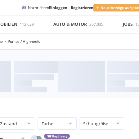
Nachrichten
Einloggen
|
Registrieren
Neue Anzeige aufgeb
OBILIEN
AUTO & MOTOR
JOBS
112.629
207.035
1
he
Pumps / Highheels
Zustand
Farbe
Schuhgröße
PayLivery
eis