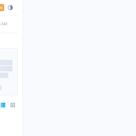
en
5.541