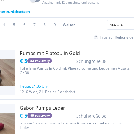
Anzeigen mit Käuferschutz und Versand
lter zurücksetzen
4
5
6
7
8
9
Weiter
Infos zur Reihung d
Pumps mit Plateau in Gold
€ 3
Schuhgröße 38
PayLivery
Tolle Jana Pumps in Gold mit Plateau vorne und bequemen Absatz.
Gr.38.
Heute, 21:35 Uhr
1210 Wien, 21. Bezirk, Floridsdorf
Gabor Pumps Leder
€ 5
Schuhgröße 38
PayLivery
Schöne Gabor Pumps mit kleinem Absatz in dunkel rot, Gr. 38,
Leder