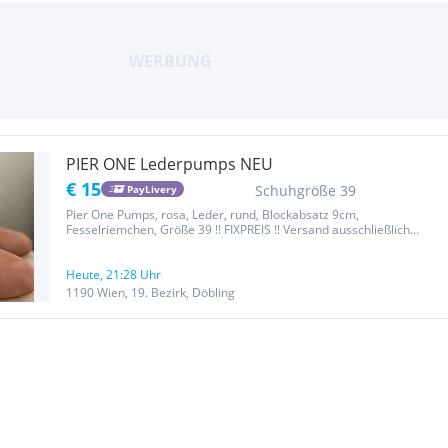
PIER ONE Lederpumps NEU
€ 15
Schuhgröße 39
PayLivery
Pier One Pumps, rosa, Leder, rund, Blockabsatz 9cm,
Fesselriemchen, Größe 39 !! FIXPREIS !! Versand ausschließlich
gegen Portoersatz (€ 5,00) & Vorauskassa, Selbstabholung in
3400 Klosterneuburg oder Treffen in 1190 Nußdorfer Platz nV
Privatverkauf...
Heute, 21:28 Uhr
1190 Wien, 19. Bezirk, Döbling