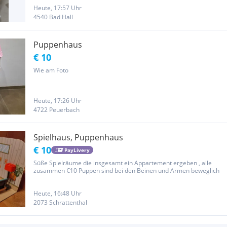
Schlafzimmer, Badezimmer, Wohnzimmer und Küche *
Verschiebbare Treppe und...
Heute, 17:57 Uhr
4540 Bad Hall
Puppenhaus
€ 10
Wie am Foto
Heute, 17:26 Uhr
4722 Peuerbach
Spielhaus, Puppenhaus
€ 10
PayLivery
Süße Spielräume die insgesamt ein Appartement ergeben , alle
zusammen €10 Puppen sind bei den Beinen und Armen beweglich
Heute, 16:48 Uhr
2073 Schrattenthal