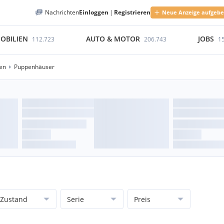
Nachrichten
Einloggen
|
Registrieren
Neue Anzeige aufgeb
OBILIEN
AUTO & MOTOR
JOBS
112.723
206.743
1
en
Puppenhäuser
Zustand
Serie
Preis