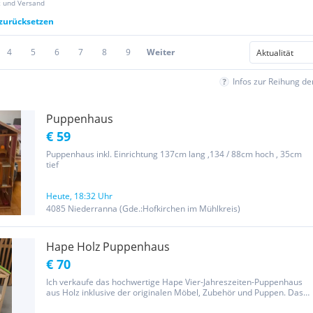
z und Versand
 zurücksetzen
4
5
6
7
8
9
Weiter
Infos zur Reihung d
Puppenhaus
€ 59
Puppenhaus inkl. Einrichtung 137cm lang ,134 / 88cm hoch , 35cm
tief
Heute, 18:32 Uhr
4085 Niederranna (Gde.:Hofkirchen im Mühlkreis)
Hape Holz Puppenhaus
€ 70
Ich verkaufe das hochwertige Hape Vier-Jahreszeiten-Puppenhaus
aus Holz inklusive der originalen Möbel, Zubehör und Puppen. Das
Puppenhaus verfügt über: * 3 Etagen mit 6 Räumen *