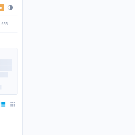
en
5.655