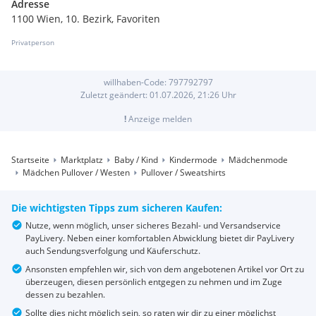
Adresse
1100 Wien, 10. Bezirk, Favoriten
Privatperson
willhaben-Code:
797792797
Zuletzt geändert:
01.07.2026, 21:26
Uhr
!
Anzeige melden
Startseite
Marktplatz
Baby / Kind
Kindermode
Mädchenmode
Mädchen Pullover / Westen
Pullover / Sweatshirts
Die wichtigsten Tipps zum sicheren Kaufen:
Nutze, wenn möglich, unser sicheres Bezahl- und Versandservice
PayLivery. Neben einer komfortablen Abwicklung bietet dir PayLivery
auch Sendungsverfolgung und Käuferschutz.
Ansonsten empfehlen wir, sich von dem angebotenen Artikel vor Ort zu
überzeugen, diesen persönlich entgegen zu nehmen und im Zuge
dessen zu bezahlen.
Sollte dies nicht möglich sein, so raten wir dir zu einer möglichst