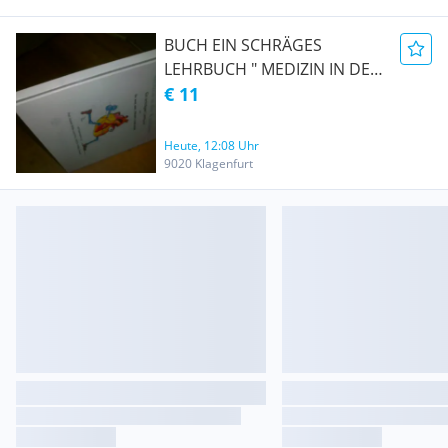
BUCH EIN SCHRÄGES
LEHRBUCH " MEDIZIN IN DER
KARIKATUR "
€ 11
Heute, 12:08 Uhr
9020 Klagenfurt