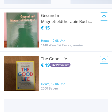
Gesund mit
Magnetfeldtherapie Buch
NEU
€ 15
Heute, 12:08 Uhr
1140 Wien, 14. Bezirk, Penzing
The Good Life
€ 19
PayLivery
Heute, 12:06 Uhr
2500 Baden