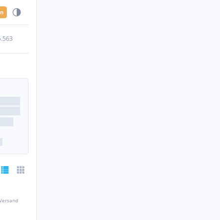
en
5.563
 Versand