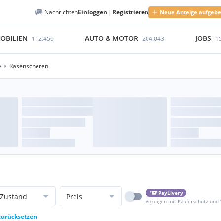
Nachrichten
Einloggen
|
Registrieren
Neue Anzeige aufgeb
OBILIEN
AUTO & MOTOR
JOBS
112.456
204.043
1
e
Rasenscheren
PayLivery
Zustand
Preis
Anzeigen mit Käuferschutz und
 zurücksetzen