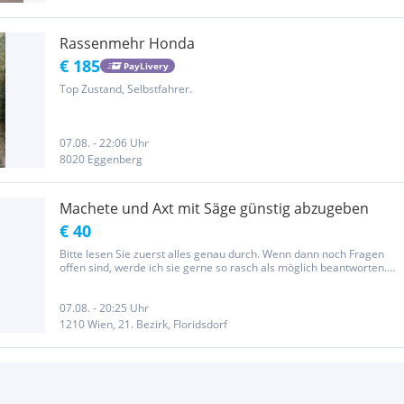
Rassenmehr Honda
€ 185
PayLivery
Top Zustand, Selbstfahrer.
07.08. - 22:06 Uhr
8020 Eggenberg
Machete und Axt mit Säge günstig abzugeben
€ 40
Bitte lesen Sie zuerst alles genau durch. Wenn dann noch Fragen
offen sind, werde ich sie gerne so rasch als möglich beantworten.
FAQ: .) Ja, die Artikel sind noch zu haben .) Nein, die Artikel werden
nicht versendet. Sie können nur abgeholt werden. Der...
07.08. - 20:25 Uhr
1210 Wien, 21. Bezirk, Floridsdorf