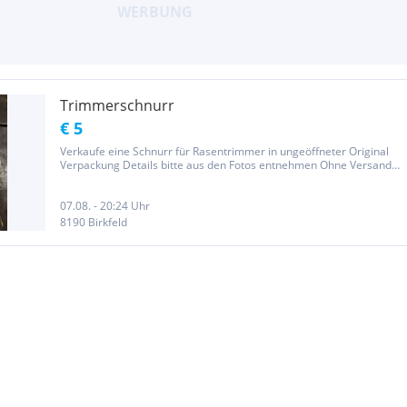
Trimmerschnurr
€ 5
Verkaufe eine Schnurr für Rasentrimmer in ungeöffneter Original
Verpackung Details bitte aus den Fotos entnehmen Ohne Versand
und Verpackungskosten! „Gemäß den Gesetzesbestimmungen
verkaufe ich unter Ausschluss jeglicher Gewährleistung, Garantie-
und...
07.08. - 20:24 Uhr
8190 Birkfeld