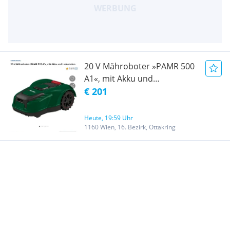
20 V Mähroboter »PAMR 500
A1«, mit Akku und
Ladestation Neu versiegelt!
€ 201
Heute, 19:59 Uhr
1160 Wien, 16. Bezirk, Ottakring