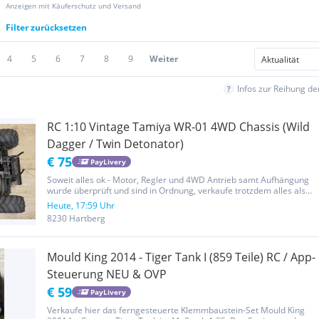
Anzeigen mit Käuferschutz und Versand
Filter zurücksetzen
4
5
6
7
8
9
Weiter
Infos zur Reihung d
RC 1:10 Vintage Tamiya WR-01 4WD Chassis (Wild
Dagger / Twin Detonator)
€ 75
PayLivery
Soweit alles ok - Motor, Regler und 4WD Antrieb samt Aufhängung
wurde überprüft und sind in Ordnung, verkaufe trotzdem alles als
defekt für Bastler bzw. Ersatzteilspender aufgrund des Alters, keine
Heute, 17:59 Uhr
Karo vorhanden, Bilder sind Teil der Beschreibung!...
8230 Hartberg
Mould King 2014 - Tiger Tank I (859 Teile) RC / App-
Steuerung NEU & OVP
€ 59
PayLivery
Verkaufe hier das ferngesteuerte Klemmbaustein-Set Mould King