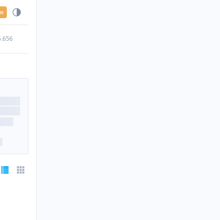
en
5.656