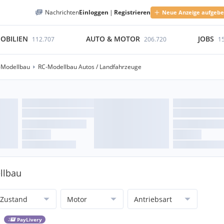
Nachrichten
Einloggen
|
Registrieren
Neue Anzeige aufgeb
OBILIEN
AUTO & MOTOR
JOBS
112.707
206.720
1
-Modellbau
RC-Modellbau Autos / Landfahrzeuge
llbau
Zustand
Motor
Antriebsart
PayLivery