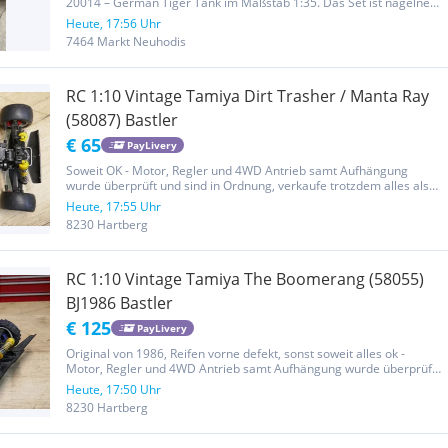
20014 – German Tiger Tank im Maßstab 1:35. Das Set ist nagelneu,
unaufgebaut und in der Originalverpackung (OVP). Das Modell ist
Heute, 17:56 Uhr
voll motorisiert und bietet genialen Bauspaß gepaart mit...
7464 Markt Neuhodis
RC 1:10 Vintage Tamiya Dirt Trasher / Manta Ray
(58087) Bastler
€ 65
PayLivery
Soweit OK - Motor, Regler und 4WD Antrieb samt Aufhängung
wurde überprüft und sind in Ordnung, verkaufe trotzdem alles als
defekt für Bastler bzw. Ersatzteilspender aufgrund des Alters, keine
Heute, 17:55 Uhr
Karo vorhanden, Bilder sind Teil der Beschreibung!...
8230 Hartberg
RC 1:10 Vintage Tamiya The Boomerang (58055)
BJ1986 Bastler
€ 125
PayLivery
Original von 1986, Reifen vorne defekt, sonst soweit alles ok -
Motor, Regler und 4WD Antrieb samt Aufhängung wurde überprüft
und sind in Ordnung, verkaufe trotzdem alles als defekt für Bastler
Heute, 17:50 Uhr
bzw. Ersatzteilspender aufgrund des Alters, Bilder sind Teil...
8230 Hartberg