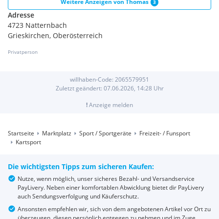
Weitere Anzeigen von
Thomas
3
Adresse
4723 Natternbach
Grieskirchen, Oberösterreich
Privatperson
willhaben-Code:
2065579951
Zuletzt geändert:
07.06.2026, 14:28
Uhr
!
Anzeige melden
Startseite
Marktplatz
Sport / Sportgeräte
Freizeit- / Funsport
Kartsport
Die wichtigsten Tipps zum sicheren Kaufen:
Nutze, wenn möglich, unser sicheres Bezahl- und Versandservice
PayLivery. Neben einer komfortablen Abwicklung bietet dir PayLivery
auch Sendungsverfolgung und Käuferschutz.
Ansonsten empfehlen wir, sich von dem angebotenen Artikel vor Ort zu
überzeugen, diesen persönlich entgegen zu nehmen und im Zuge