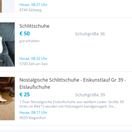
Heute, 08:37 Uhr
8740 Zeltweg
Schlittschuhe
€ 50
Schuhgröße 36
gut erhalten
Heute, 08:32 Uhr
5700 Zell am See
Nostalgische Schlittschuhe - Eiskunstlauf Gr 39 -
Eislaufschuhe
€ 25
Schuhgröße 39
1 Paar Nostalgische Eislaufschuhe aus weißem Leder. Größe 39
(links im Bild 1) wurden mit Holznägeln handgenagelt. Sie
verkörpern eine außergewöhnliche Handwerkskunst aus einer
Heute, 08:17 Uhr
vergangenen Ära made in Austria. „Suwe Ice Prince“ Diese alten
9020 Klagenfurt
Eiskunstlauf...