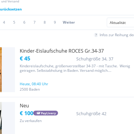
z und Versand
 zurücksetzen
4
5
6
7
8
9
Weiter
Infos zur Reihung d
Kinder-Eislaufschuhe ROCES Gr.34-37
€ 45
Schuhgröße 34, 37
Kindereislaufschuhe, größenverstellbar 34-37 - mit Tasche. Wenig
getragen. Selbstabholung in Baden. Versand möglich.
Privatverkauf,daher keine Rückgabe, Umtausch oder
Greährleistung.
Heute, 08:40 Uhr
2500 Baden
Neu
€ 100
Schuhgröße 42
PayLivery
Zu verkaufen