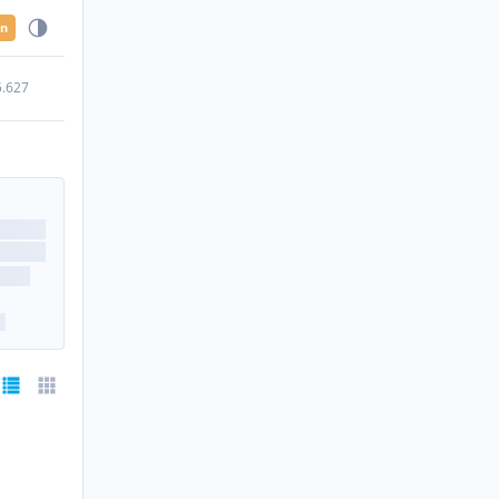
en
5.627