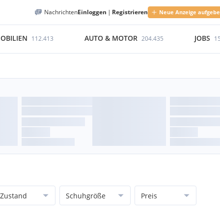
Nachrichten
Einloggen
|
Registrieren
Neue Anzeige aufgeb
OBILIEN
AUTO & MOTOR
JOBS
112.413
204.435
1
Zustand
Schuhgröße
Preis