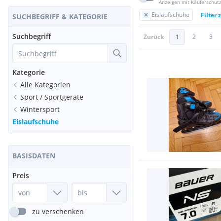
Anzeigen mit Käuferschut
Eislaufschuhe
Filter
SUCHBEGRIFF & KATEGORIE
Suchbegriff
Zurück
1
2
3
Kategorie
Alle Kategorien
Sport / Sportgeräte
Wintersport
Eislaufschuhe
BASISDATEN
Preis
zu verschenken