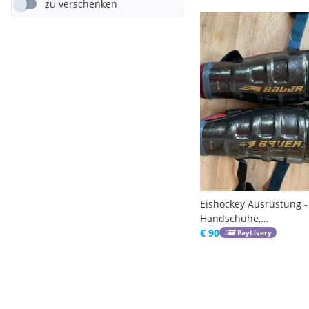
zu verschenken
Eishockey Ausrüstung -
Handschuhe,
Schienbeinschoner &
€ 90
PayLivery
Brustschutz