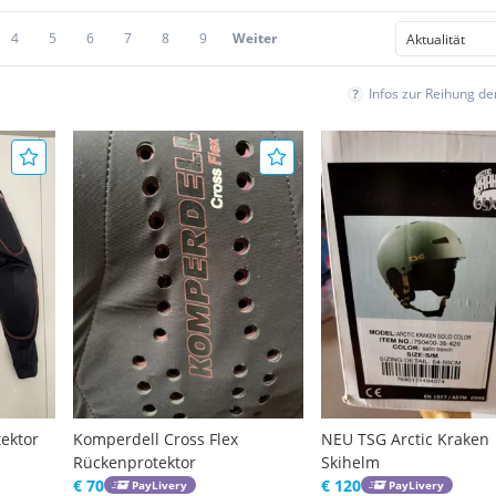
4
5
6
7
8
9
Weiter
Infos zur Reihung d
ektor
Komperdell Cross Flex
NEU TSG Arctic Kraken
Rückenprotektor
Skihelm
€ 70
€ 120
PayLivery
PayLivery