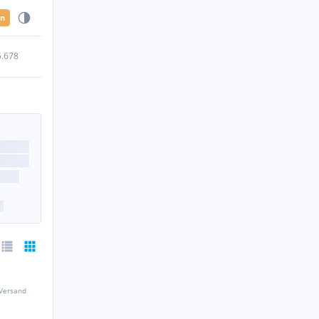
en
5.678
 Versand