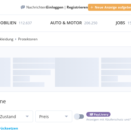
Nachrichten
Einloggen
|
Registrieren
Neue Anzeige aufgeb
OBILIEN
AUTO & MOTOR
JOBS
112.637
206.250
1
kleidung
Protektoren
ene
PayLivery
Zustand
Preis
Anzeigen mit Käuferschutz und
urücksetzen