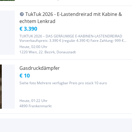
TukTuk 2026 - E-Lastendreirad mit Kabine &
echtem Lenkrad
€ 3.390
TUKTUK 2026 – DAS GERÄUMIGE E-KABINEN-LASTENDREIRAD
Vorverkaufspreis: 3.390 € (regulär 4.390 €) Faire Zahlung: 999 €
Anzahlung, der Rest erst bei der Auslieferung Lieferung:
Heute, 02:00 Uhr
September/Oktober 2026 Die erste Vorverkaufsrunde (14 Stück)
1220 Wien, 22. Bezirk, Donaustadt
war innerhalb einer...
Gasdruckdämpfer
€ 10
Siehe foto Mehrere verfügbar Preis pro stück 10 euro
Heute, 01:22 Uhr
4890 Frankenmarkt