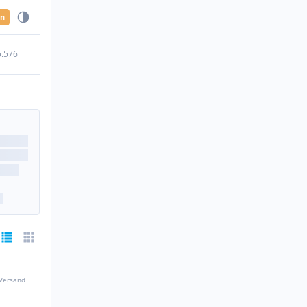
en
5.576
 Versand