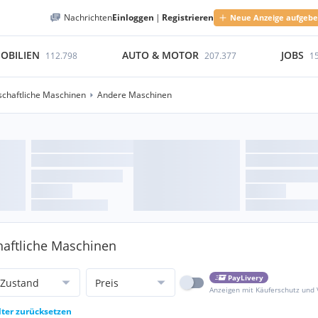
Nachrichten
Einloggen
|
Registrieren
Neue Anzeige aufgeb
OBILIEN
AUTO & MOTOR
JOBS
112.798
207.377
1
schaftliche Maschinen
Andere Maschinen
haftliche Maschinen
PayLivery
Zustand
Preis
Anzeigen mit Käuferschutz und
lter zurücksetzen