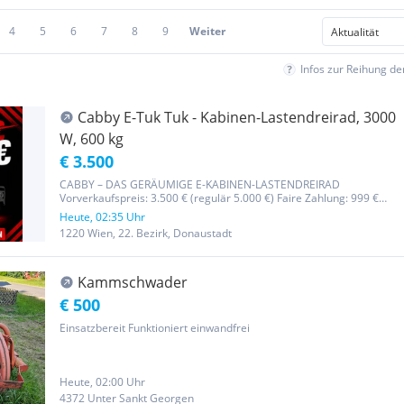
4
5
6
7
8
9
Weiter
Infos zur Reihung d
Cabby E-Tuk Tuk - Kabinen-Lastendreirad, 3000
W, 600 kg
€ 3.500
CABBY – DAS GERÄUMIGE E-KABINEN-LASTENDREIRAD
Vorverkaufspreis: 3.500 € (regulär 5.000 €) Faire Zahlung: 999 €
Anzahlung, der Rest erst bei der Auslieferung Lieferung:
Heute, 02:35 Uhr
September/Oktober 2026 ────────────────────────
1220 Wien, 22. Bezirk, Donaustadt
DAS BESONDERE AM CABBY Kraftvolle 3000...
Kammschwader
€ 500
Einsatzbereit Funktioniert einwandfrei
Heute, 02:00 Uhr
4372 Unter Sankt Georgen