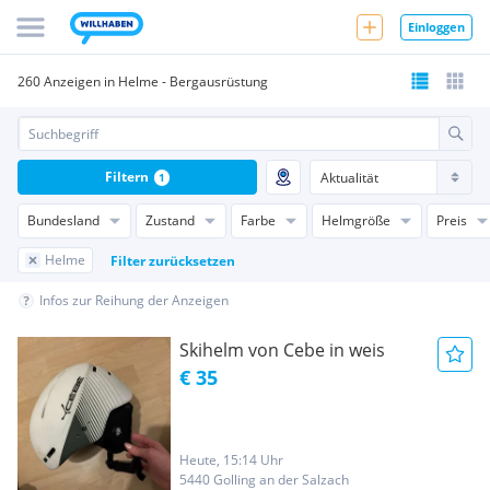
Einloggen
260 Anzeigen in Helme - Bergausrüstung
Filtern
1
Bundesland
Zustand
Farbe
Helmgröße
Preis
Helme
Filter zurücksetzen
Infos zur Reihung der Anzeigen
Skihelm von Cebe in weis
€ 35
Heute, 15:14 Uhr
5440 Golling an der Salzach