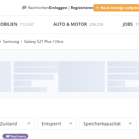
Nachrichten
Einloggen
|
Registrieren
Neue Anzeige aufgeb
OBILIEN
AUTO & MOTOR
JOBS
112.637
206.250
1
Samsung
Galaxy S21 Plus / Ultra
Zustand
Entsperrt
Speicherkapazität
PayLivery