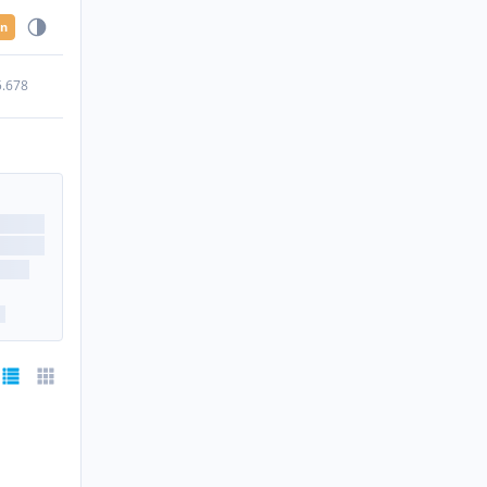
en
5.678