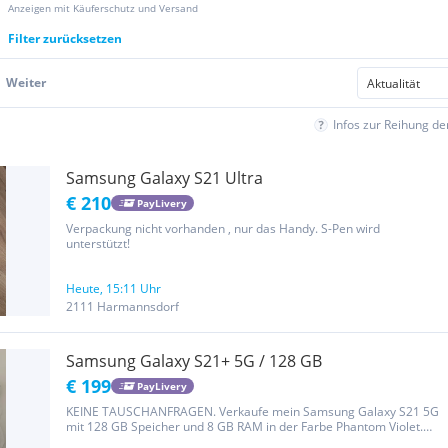
Anzeigen mit Käuferschutz und Versand
Filter zurücksetzen
Weiter
Infos zur Reihung d
Samsung Galaxy S21 Ultra
€ 210
PayLivery
Verpackung nicht vorhanden , nur das Handy. S-Pen wird
unterstützt!
Heute, 15:11 Uhr
2111 Harmannsdorf
Samsung Galaxy S21+ 5G / 128 GB
€ 199
PayLivery
KEINE TAUSCHANFRAGEN. Verkaufe mein Samsung Galaxy S21 5G
mit 128 GB Speicher und 8 GB RAM in der Farbe Phantom Violet.
Das Handy ist in sehr gutem Zustand, wurde immer mit Hülle