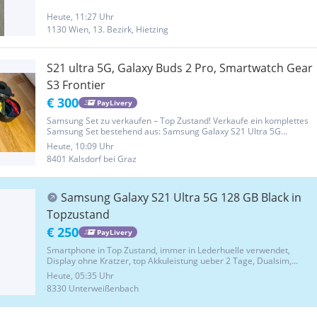
verwendet und funktioniert einwandfrei. Lieferumfang: * Samsung
Galaxy S21...
Heute, 11:27 Uhr
1130 Wien, 13. Bezirk, Hietzing
S21 ultra 5G, Galaxy Buds 2 Pro, Smartwatch Gear
S3 Frontier
€ 300
PayLivery
Samsung Set zu verkaufen – Top Zustand! Verkaufe ein komplettes
Samsung Set bestehend aus: Samsung Galaxy S21 Ultra 5G
Samsung Galaxy Buds 2 Pro Samsung Gear S3 Frontier Smartwatch
Heute, 10:09 Uhr
Alle Geräte sind in gutem Zustand und funktionieren einwandfrei.
8401 Kalsdorf bei Graz
Preis:...
Samsung Galaxy S21 Ultra 5G 128 GB Black in
Topzustand
€ 250
PayLivery
Smartphone in Top Zustand, immer in Lederhuelle verwendet,
Display ohne Kratzer, top Akkuleistung ueber 2 Tage, Dualsim,
Inklusive Schnellladekabel. Inklusive gut erhaltener schwarzer
Heute, 05:35 Uhr
Lederhuelle.
8330 Unterweißenbach