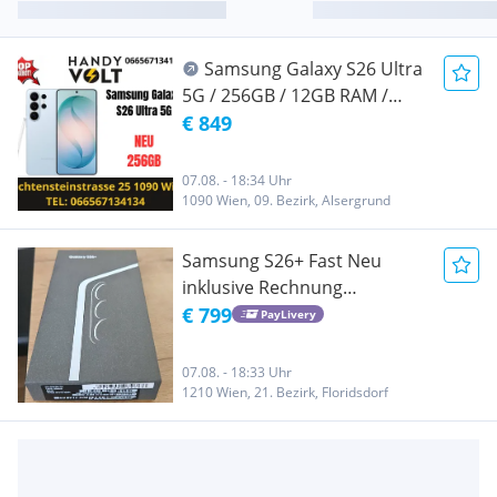
Samsung Galaxy S26 Ultra
5G / 256GB / 12GB RAM /
NEU / AT-WARE / Offen für
€ 849
alle Netze / Werksoffen /
Originalverpackt / Volle
07.08. - 18:34 Uhr
Herstellergarantie / Sky Blue
1090 Wien, 09. Bezirk, Alsergrund
Samsung S26+ Fast Neu
inklusive Rechnung
Akkuzyklusanzahl 1 Akku
€ 799
PayLivery
Kapazität 100 Prozent
07.08. - 18:33 Uhr
1210 Wien, 21. Bezirk, Floridsdorf