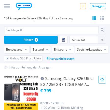
Einloggen
104 Anzeigen in Galaxy S26 Plus / Ultra - Samsung
Filtern
1
Bundesland
Zustand
Entsperrt
Speicherkapazität
Galaxy S26 Plus / Ultra
Filter zurücksetzen
Infos zur Reihung der Anzeigen
Samsung Galaxy S26 Ultra
5G / 256GB / 12GB RAM /
Neuwertig / AT-WARE / Offen
€ 799
für alle Netze / Werksoffen /
Mit Originalverpackung / Mit
07.08. - 19:38 Uhr
Restherstellergarantie / Black
1120 Wien, 12. Bezirk, Meidling