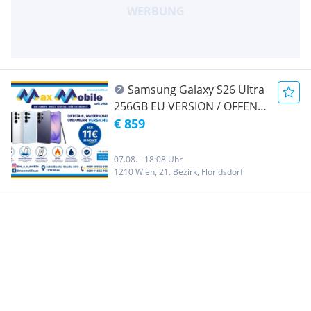
Samsung Galaxy S26 Ultra
256GB EU VERSION / OFFEN
Für Alle Simkarten/ Mit Voller
€ 859
Hersteller Garantie/ Max
Mobile Handyshop 1210
07.08. - 18:08 Uhr
Wien mit spitzen
1210 Wien, 21. Bezirk, Floridsdorf
Smartphone-Preisen, blitz-
schneller Versand/