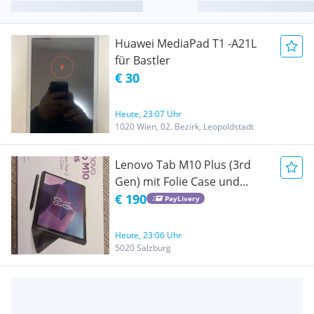
Huawei MediaPad T1 -A21L
für Bastler
€ 30
Heute, 23:07 Uhr
1020 Wien, 02. Bezirk, Leopoldstadt
Lenovo Tab M10 Plus (3rd
Gen) mit Folie Case und
Precision Pen 2
€ 190
PayLivery
Heute, 23:06 Uhr
5020 Salzburg