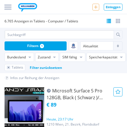
Einloggen
6.765 Anzeigen in Tablets - Computer / Tablets
Filtern
1
Bundesland
Zustand
SIM fähig
Speicherkapazität
Tablets
Filter zurücksetzen
Infos zur Reihung der Anzeigen
Microsoft Surface 5 Pro
128GB, Black ( Schwarz )/
Topzustand, Wie Neu/
€ 89
Werksoffen, Frei Für Alle
Simkarten/ Mit OVP und 3
Heute, 23:17 Uhr
Monate Garantie/ Nur bei
1210 Wien, 21. Bezirk, Floridsdorf