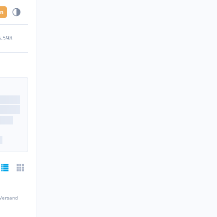
en
5.598
 Versand