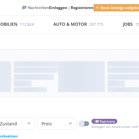
Nachrichten
Einloggen
|
Registrieren
Neue Anzeige aufgeb
OBILIEN
AUTO & MOTOR
JOBS
112.824
207.715
1
PayLivery
Zustand
Preis
Anzeigen mit Käuferschutz und
rücksetzen