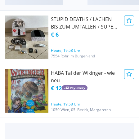
STUPID DEATHS / LACHEN
BIS ZUM UMFALLEN / SUPER
ZUSTAND / EIN
€ 6
MÖRDERISCHES SPIEL UM
VERRÜCKTE TODESFÄLLE /
Heute, 19:58 Uhr
PIATNIK SPIELE
7554 Rohr im Burgenland
HABA Tal der Wikinger - wie
neu
€ 12
PayLivery
Heute, 19:58 Uhr
1050 Wien, 05. Bezirk, Margareten