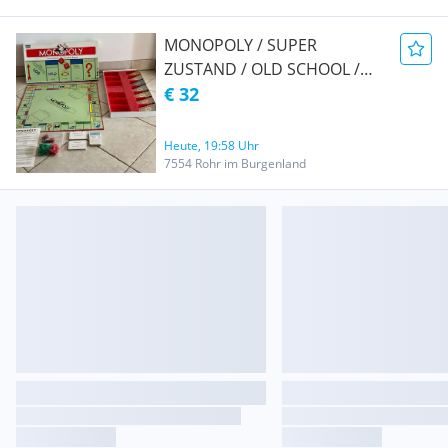
MONOPOLY / SUPER
ZUSTAND / OLD SCHOOL /
VINTAGE / RARITÄT /
€ 32
KULTSPIEL / BIS ZU 8 SPIELER
/ PARKER SPIELE
Heute, 19:58 Uhr
7554 Rohr im Burgenland