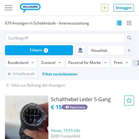
Einloggen
679 Anzeigen in Schaltknäufe - Innenausstattung
Filtern
1
Bundesland
Zustand
Passend für Marke
Preis
Schaltknäufe
Filter zurücksetzen
Infos zur Reihung der Anzeigen
Schalthebel Leder 5-Gang
€ 15
PayLivery
Heute, 19:55 Uhr
8280 Fürstenfeld