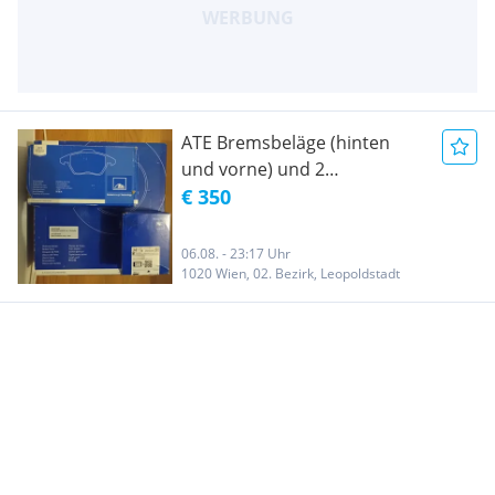
ATE Bremsbeläge (hinten
und vorne) und 2
Bremsscheibe (vorne)
€ 350
06.08. - 23:17 Uhr
1020 Wien, 02. Bezirk, Leopoldstadt