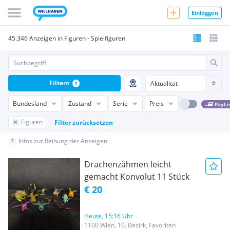
Einloggen
45.346 Anzeigen in Figuren - Spielfiguren
Filtern
1
Bundesland
Zustand
Serie
Preis
PayLi
Figuren
Filter zurücksetzen
Infos zur Reihung der Anzeigen
Drachenzähmen leicht
gemacht Konvolut 11 Stück
€ 20
Heute, 15:16 Uhr
1100 Wien, 10. Bezirk, Favoriten