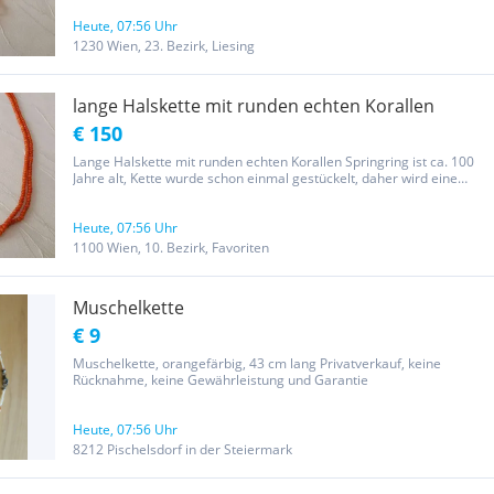
keine Gewährleistung, keine Rücknahme. Abholung in 1230 Wien...
Heute, 07:56 Uhr
1230 Wien, 23. Bezirk, Liesing
lange Halskette mit runden echten Korallen
€ 150
Lange Halskette mit runden echten Korallen Springring ist ca. 100
Jahre alt, Kette wurde schon einmal gestückelt, daher wird eine
Neufädelung empfohlen. Länge 67 cm. Perlendurchmesser 2mm.
Bitte beachten Sie auch meine weiteren Modeschmuck-Angebote.
Der...
Heute, 07:56 Uhr
1100 Wien, 10. Bezirk, Favoriten
Muschelkette
€ 9
Muschelkette, orangefärbig, 43 cm lang Privatverkauf, keine
Rücknahme, keine Gewährleistung und Garantie
Heute, 07:56 Uhr
8212 Pischelsdorf in der Steiermark