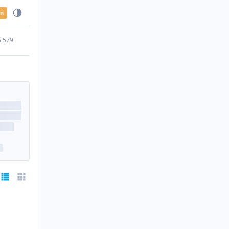
en
5.579