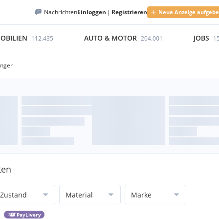
Nachrichten
Einloggen
|
Registrieren
Neue Anzeige aufgeb
OBILIEN
AUTO & MOTOR
JOBS
112.435
204.001
1
änger
ten
Zustand
Material
Marke
PayLivery