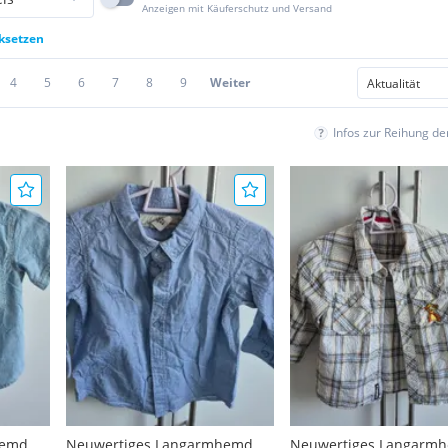
Anzeigen mit Käuferschutz und Versand
cksetzen
4
5
6
7
8
9
Weiter
Infos zur Reihung d
hemd
Neuwertiges Langarmhemd
Neuwertiges Langarm