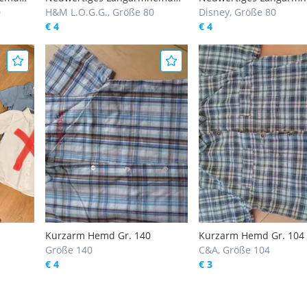
0
H&M L. O. G. G. Gr. 80
H&M L.O.G.G., Größe 80
H&M Disney Gr. 80
Disney, Größe 80
€ 4
€ 4
Kurzarm Hemd Gr. 140
Kurzarm Hemd Gr. 104
Größe 140
C&A, Größe 104
€ 4
€ 3