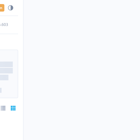
en
5.603