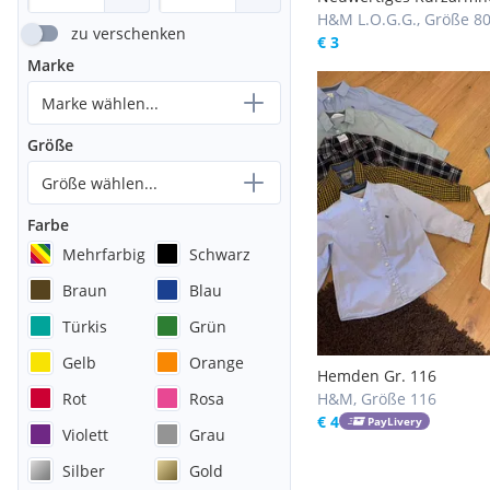
H&M L. O. G. G. Gr. 80
H&M L.O.G.G., Größe 8
zu verschenken
€ 3
Marke
Marke wählen...
Größe
Größe wählen...
Farbe
Mehrfarbig
Schwarz
Braun
Blau
Türkis
Grün
Gelb
Orange
Hemden Gr. 116
Rot
Rosa
H&M, Größe 116
€ 4
PayLivery
Violett
Grau
Silber
Gold