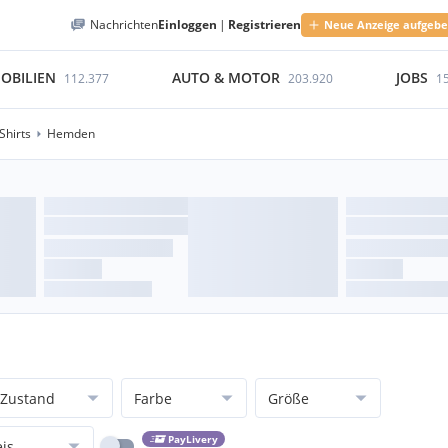
Nachrichten
Einloggen
|
Registrieren
Neue Anzeige aufgeb
OBILIEN
AUTO & MOTOR
JOBS
112.377
203.920
1
Shirts
Hemden
Zustand
Farbe
Größe
PayLivery
eis