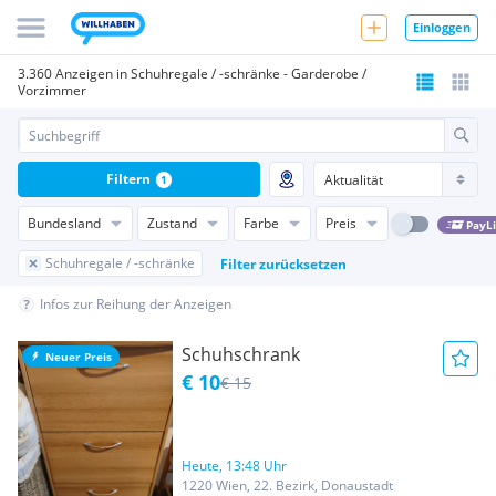
Einloggen
3.360 Anzeigen in Schuhregale / -schränke - Garderobe /
Vorzimmer
Filtern
1
Bundesland
Zustand
Farbe
Preis
PayL
Schuhregale / -schränke
Filter zurücksetzen
Infos zur Reihung der Anzeigen
Schuhschrank
Neuer Preis
€ 10
€ 15
Heute, 13:48 Uhr
1220 Wien, 22. Bezirk, Donaustadt