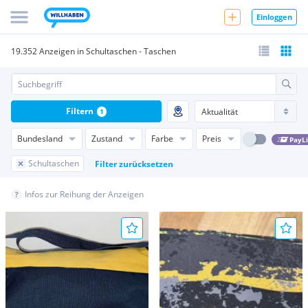
Einloggen
19.352 Anzeigen in Schultaschen - Taschen
Filtern
1
Bundesland
Zustand
Farbe
Preis
PayL
Schultaschen
Filter zurücksetzen
Infos zur Reihung der Anzeigen