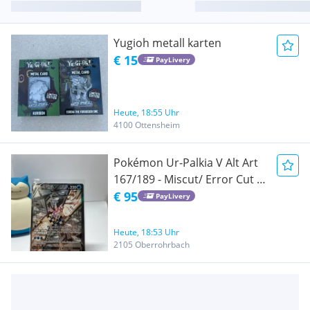
Yugioh metall karten
€ 15
PayLivery
Heute, 18:55 Uhr
4100 Ottensheim
Pokémon Ur-Palkia V Alt Art
167/189 - Miscut/ Error Cut -
NM - Selten!
€ 95
PayLivery
Heute, 18:53 Uhr
2105 Oberrohrbach