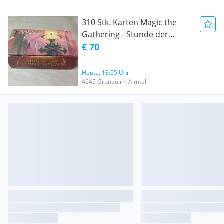
310 Stk. Karten Magic the
Gathering - Stunde der
Vernichtung - Hour of
€ 70
Devastation - Magic The
Gathering MTG
Heute, 18:55 Uhr
4645 Grünau im Almtal