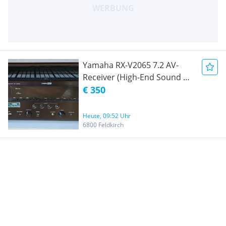
Yamaha RX-V2065 7.2 AV-
Receiver (High-End Sound &
Kraftvoll)
€ 350
Heute, 09:52 Uhr
6800 Feldkirch