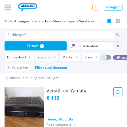
Einloggen
4.698 Anzeigen in Verstärker - Stereoanlagen / Verstärker
Filtern
1
Bundesland
Zustand
Marke
Preis
PayL
Verstärker
Filter zurücksetzen
Infos zur Reihung der Anzeigen
Verstärker Yamaha
€ 110
Heute, 09:55 Uhr
4222 Langenstein