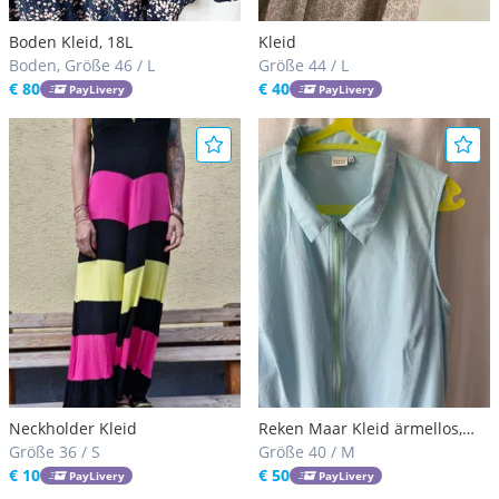
Boden Kleid, 18L
Kleid
Boden, Größe 46 / L
Größe 44 / L
€ 80
€ 40
PayLivery
PayLivery
Neckholder Kleid
Reken Maar Kleid ärmellos,
Größe 36 / S
eisblau, 44
Größe 40 / M
€ 10
€ 50
PayLivery
PayLivery