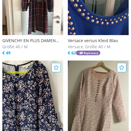
GIVENCHY EN PLUS DAMEN
Versace versus Kleid Blau
KLEID AUS SEIDE
Größe 40 / M
Versace, Größe 40 / M
€ 49
€ 62
PayLivery