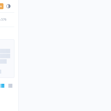
en
5.576