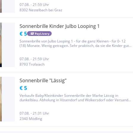
07.08. - 21:59 Uhr
8302 Nestelbach bei Graz
Sonnenbrille Kinder Julbo Looping 1
€ 5
PayLivery
Sonnenbrille von Julbo Looping 1 - für die ganz Kleinen - für 0- 12
(18) Monate. Wenig getragen. Sehr praktisch, da sie die Kinder gut
selber aufsetzen können. Info: Gut Abdeckendes Wraparound-Profil
: Gut abdeckendes Profil, das hohen Schutz und gute...
07.08. - 21:59 Uhr
8793 Trofaiach
Sonnenbrille "Lässig"
€ 5
Verkaufe Baby/Kleinkinder Sonnenbrille der Marke Lässig in
dunkelblau. Abholung in Vösendorf und Wolkersdorf oder Versand
möglich.
07.08. - 21:31 Uhr
2340 Mödling