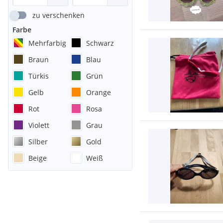
zu verschenken
Farbe
Mehrfarbig
Schwarz
Braun
Blau
Türkis
Grün
Gelb
Orange
Rot
Rosa
Violett
Grau
Silber
Gold
Beige
Weiß