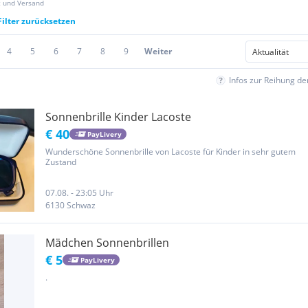
z und Versand
Filter zurücksetzen
4
5
6
7
8
9
Weiter
Infos zur Reihung d
Sonnenbrille Kinder Lacoste
€ 40
PayLivery
Wunderschöne Sonnenbrille von Lacoste für Kinder in sehr gutem
Zustand
07.08. - 23:05 Uhr
6130 Schwaz
Mädchen Sonnenbrillen
€ 5
PayLivery
.