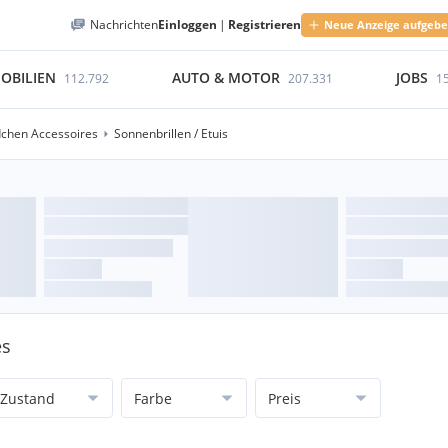
Nachrichten
Einloggen
|
Registrieren
Neue Anzeige aufgeb
OBILIEN
AUTO & MOTOR
JOBS
112.792
207.331
1
chen Accessoires
Sonnenbrillen / Etuis
es
Zustand
Farbe
Preis