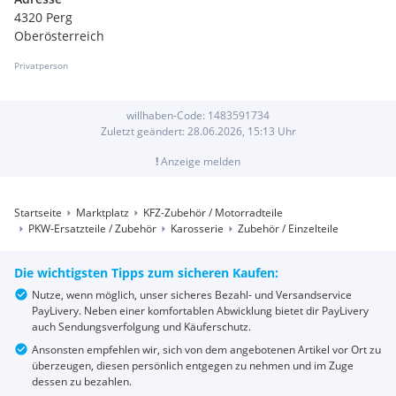
4320 Perg
Oberösterreich
Privatperson
willhaben-Code:
1483591734
Zuletzt geändert:
28.06.2026, 15:13
Uhr
!
Anzeige melden
Startseite
Marktplatz
KFZ-Zubehör / Motorradteile
PKW-Ersatzteile / Zubehör
Karosserie
Zubehör / Einzelteile
Die wichtigsten Tipps zum sicheren Kaufen:
Nutze, wenn möglich, unser sicheres Bezahl- und Versandservice
PayLivery. Neben einer komfortablen Abwicklung bietet dir PayLivery
auch Sendungsverfolgung und Käuferschutz.
Ansonsten empfehlen wir, sich von dem angebotenen Artikel vor Ort zu
überzeugen, diesen persönlich entgegen zu nehmen und im Zuge
dessen zu bezahlen.