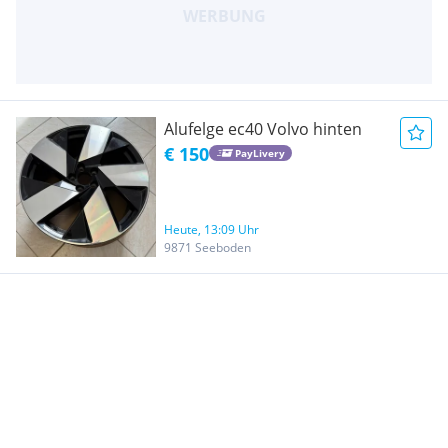
Alufelge ec40 Volvo hinten
€ 150
PayLivery
Heute, 13:09 Uhr
9871 Seeboden