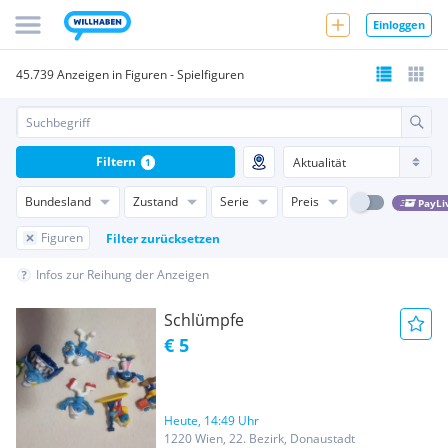
Einloggen
45.739 Anzeigen in Figuren - Spielfiguren
Filtern
1
Bundesland
Zustand
Serie
Preis
PayLi
Figuren
Filter zurücksetzen
Infos zur Reihung der Anzeigen
Schlümpfe
€ 5
Heute, 14:49 Uhr
1220 Wien, 22. Bezirk, Donaustadt