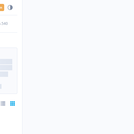
en
5.540