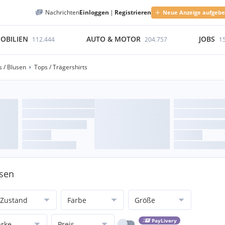
Nachrichten
Einloggen
|
Registrieren
Neue Anzeige aufgeb
OBILIEN
AUTO & MOTOR
JOBS
112.444
204.757
1
 / Blusen
Tops / Trägershirts
usen
Zustand
Farbe
Größe
PayLivery
rke
Preis