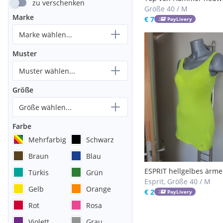
zu verschenken
Größe 40 / M
Marke
€ 7
PayLivery
Marke wählen...
Muster
Muster wählen...
Größe
Größe wählen...
Farbe
Mehrfarbig
Schwarz
Braun
Blau
ESPRIT hellgelbes ärme
Türkis
Grün
Top für Mädchen/ Dam
Esprit, Größe 40 / M
Gelb
Orange
Größe M
€ 2
PayLivery
Rot
Rosa
Violett
Grau