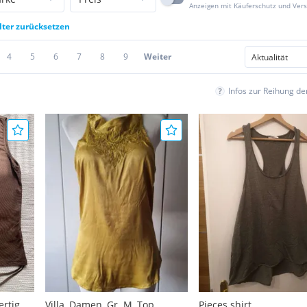
Anzeigen mit Käuferschutz und Ver
lter zurücksetzen
4
5
6
7
8
9
Weiter
Infos zur Reihung d
rtig
Villa, Damen, Gr. M, Top
Pieces shirt