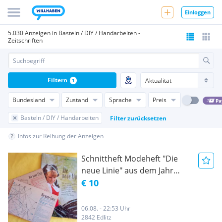
Einloggen
5.030 Anzeigen in Basteln / DIY / Handarbeiten -
Zeitschriften
Filtern
1
Bundesland
Zustand
Sprache
Preis
Pa
Basteln / DIY / Handarbeiten
Filter zurücksetzen
Infos zur Reihung der Anzeigen
Schnittheft Modeheft "Die
neue Linie" aus dem Jahr
1967 - Nr. 25/67 - incl.
€ 10
Schnittbögen - [alte
Modezeitschrift 60er Jahre]
06.08. - 22:53 Uhr
[Modekatalog]
2842 Edlitz