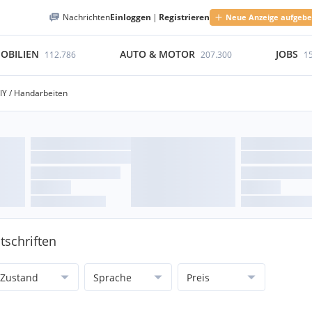
Nachrichten
Einloggen
|
Registrieren
Neue Anzeige aufgeb
OBILIEN
AUTO & MOTOR
JOBS
112.786
207.300
1
DIY / Handarbeiten
tschriften
Zustand
Sprache
Preis