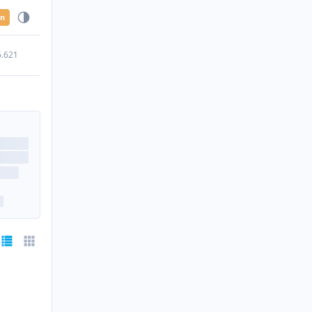
en
5.621