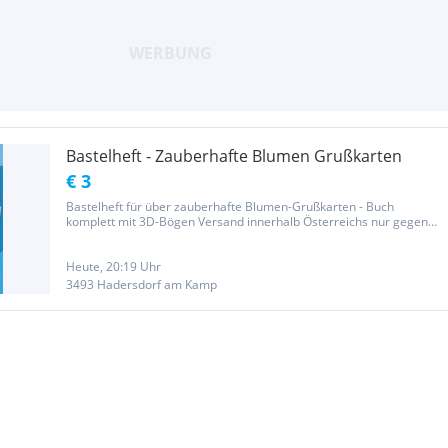
Bastelheft - Zauberhafte Blumen Grußkarten
€ 3
Bastelheft für über zauberhafte Blumen-Grußkarten - Buch
komplett mit 3D-Bögen Versand innerhalb Österreichs nur gegen
Vorauskasse und Übernahme der Versandkosten von: * € 3,10 (ca.
2-3 Werktage Laufzeit) oder * € 3,40 (ca. 1 Werktag Laufzeit) *
Beides...
Heute, 20:19 Uhr
3493 Hadersdorf am Kamp